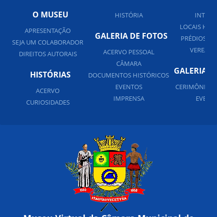
O MUSEU
HISTÓRIA
INTERN
LOCAIS HIS
APRESENTAÇÃO
GALERIA DE FOTOS
PRÉDIOS PÚ
SEJA UM COLABORADOR
VEREADO
ACERVO PESSOAL
DIREITOS AUTORAIS
CÂMARA
GALERIA D
HISTÓRIAS
DOCUMENTOS HISTÓRICOS
EVENTOS
CERIMÔNIAS 
ACERVO
IMPRENSA
EVENT
CURIOSIDADES