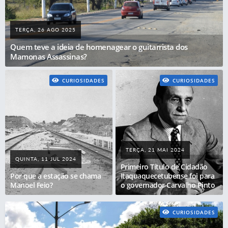
TERÇA, 26 AGO 2025
Quem teve a ideia de homenagear o guitarrista dos
Mamonas Assassinas?
CURIOSIDADES
CURIOSIDADES
TERÇA, 21 MAI 2024
QUINTA, 11 JUL 2024
Primeiro Título de Cidadão
Por que a estação se chama
Itaquaquecetubense foi para
Manoel Feio?
o governador Carvalho Pinto
CURIOSIDADES